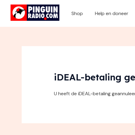
Ga
naar
Shop
Help en doneer
de
inhoud
iDEAL-betaling g
U heeft de iDEAL-betaling geannulee