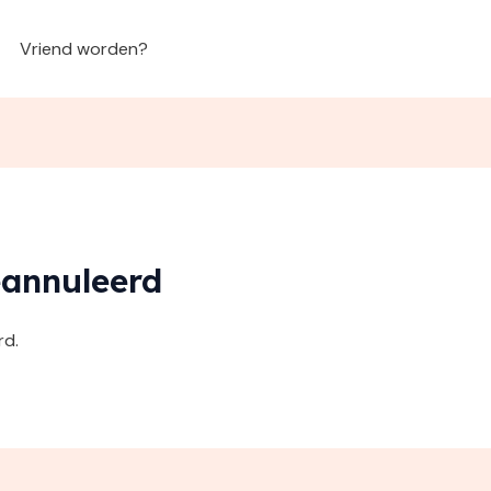
Vriend worden?
eannuleerd
rd.