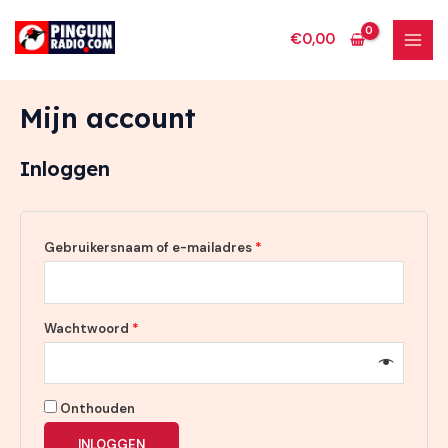
Ga
naar
€
0,00
MAI
de
inhoud
MEN
Mijn account
Inloggen
Vereist
Gebruikersnaam of e-mailadres
*
Vereist
Wachtwoord
*
Onthouden
INLOGGEN